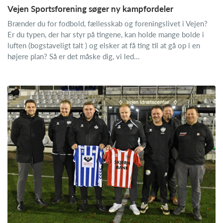
Vejen Sportsforening søger ny kampfordeler
Brænder du for fodbold, fællesskab og foreningslivet i Vejen?
Er du typen, der har styr på tingene, kan holde mange bolde i
luften (bogstaveligt talt ) og elsker at få ting til at gå op i en
højere plan? Så er det måske dig, vi led...