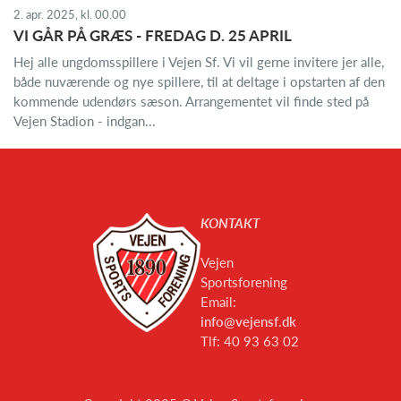
2. apr. 2025, kl. 00.00
VI GÅR PÅ GRÆS - FREDAG D. 25 APRIL
Hej alle ungdomsspillere i Vejen Sf. Vi vil gerne invitere jer alle,
både nuværende og nye spillere, til at deltage i opstarten af den
kommende udendørs sæson. Arrangementet vil finde sted på
Vejen Stadion - indgan...
KONTAKT
Vejen
Sportsforening
Email:
info@vejensf.dk
Tlf: 40 93 63 02