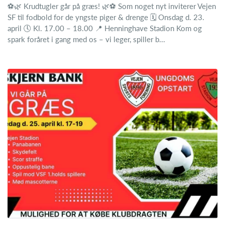
⚽🌿 Krudtugler går på græs! 🌿⚽ Som noget nyt inviterer Vejen
SF til fodbold for de yngste piger & drenge 🗓 Onsdag d. 23.
april 🕔 Kl. 17.00 – 18.00 📍 Henninghave Stadion Kom og
spark foråret i gang med os – vi leger, spiller b...