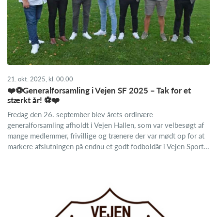
21. okt. 2025, kl. 00.00
❤️⚽Generalforsamling i Vejen SF 2025 – Tak for et
stærkt år! ⚽❤️
Fredag den 26. september blev årets ordinære
generalforsamling afholdt i Vejen Hallen, som var velbesøgt af
mange medlemmer, frivillige og trænere der var mødt op for at
markere afslutningen på endnu et godt fodboldår i Vejen Sport...