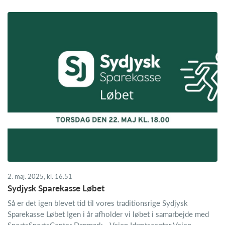
2. maj. 2025, kl. 16.51
Sydjysk Sparekasse Løbet
Så er det igen blevet tid til vores traditionsrige Sydjysk
Sparekasse Løbet Igen i år afholder vi løbet i samarbejde med
SportsSportsCenter Danmark - Vejen Idrætscenter Vejen