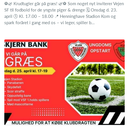
⚽🌿 Krudtugler går på græs! 🌿⚽ Som noget nyt inviterer Vejen
SF til fodbold for de yngste piger & drenge 🗓 Onsdag d. 23.
april 🕔 Kl. 17.00 – 18.00 📍 Henninghave Stadion Kom og
spark foråret i gang med os – vi leger, spiller b...