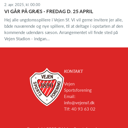
2. apr. 2025, kl. 00.00
VI GÅR PÅ GRÆS - FREDAG D. 25 APRIL
Hej alle ungdomsspillere i Vejen Sf. Vi vil gerne invitere jer alle,
både nuværende og nye spillere, til at deltage i opstarten af den
kommende udendørs sæson. Arrangementet vil finde sted på
Vejen Stadion - indgan...
KONTAKT
Vejen
Sportsforening
Email:
info@vejensf.dk
Tlf: 40 93 63 02