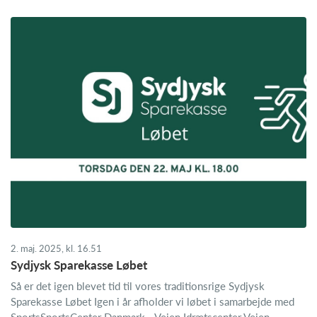
2. maj. 2025, kl. 16.51
Sydjysk Sparekasse Løbet
Så er det igen blevet tid til vores traditionsrige Sydjysk
Sparekasse Løbet Igen i år afholder vi løbet i samarbejde med
SportsSportsCenter Danmark - Vejen Idrætscenter Vejen