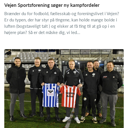
Vejen Sportsforening søger ny kampfordeler
Brænder du for fodbold, fællesskab og foreningslivet i Vejen?
Er du typen, der har styr på tingene, kan holde mange bolde i
luften (bogstaveligt talt ) og elsker at få ting til at gå op i en
højere plan? Så er det måske dig, vi led...