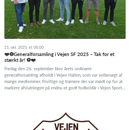
21. okt. 2025, kl. 00.00
❤️⚽Generalforsamling i Vejen SF 2025 – Tak for et
stærkt år! ⚽❤️
Fredag den 26. september blev årets ordinære
generalforsamling afholdt i Vejen Hallen, som var velbesøgt af
mange medlemmer, frivillige og trænere der var mødt op for at
markere afslutningen på endnu et godt fodboldår i Vejen Sport...